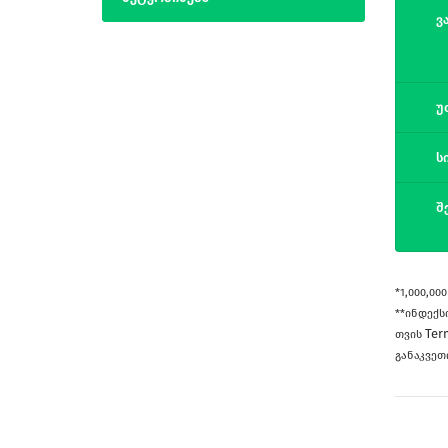
ვ
უ
ს
შ
*1,000,0
**ინდექს
Te
თვის
განაკვეთ