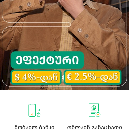
მობაილ ბანკი
ონლაინ განაცხადი