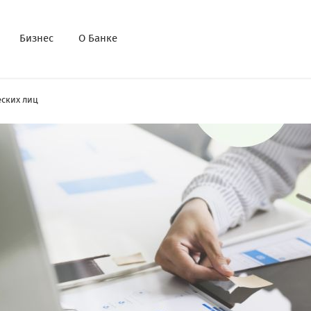
Бизнес
О Банке
ских лиц