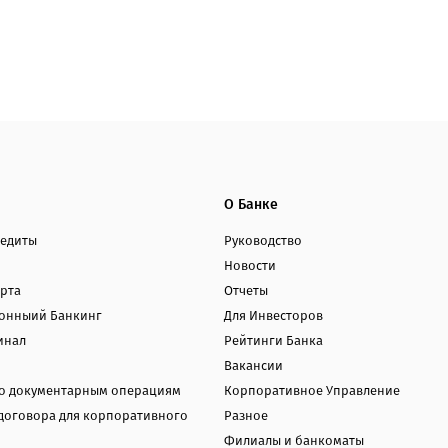
О Банке
редиты
Руководство
Новости
арта
Отчеты
онныий Банкинг
Для Инвесторов
инал
Рейтинги Банка
Вакансии
о документарным операциям
Корпоративное Управление
договора для корпоративного
Разное
Филиалы и банкоматы