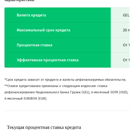
Валюта кредита
GEL, 
Максимальный срок кредита
20 лет
Процентная ставка
От 11
Эффективная процентная ставка
От 12
*Срок кредита зависит от продукта и валюты рефинансируемых обязательств;
**Ставки кредитования привязаны к следующим индексам: ставка
рефинансирования Национального Банка Грузии (GEL), 6-месячный SOFR (USD),
6-месячный EURIBOR (EUR).