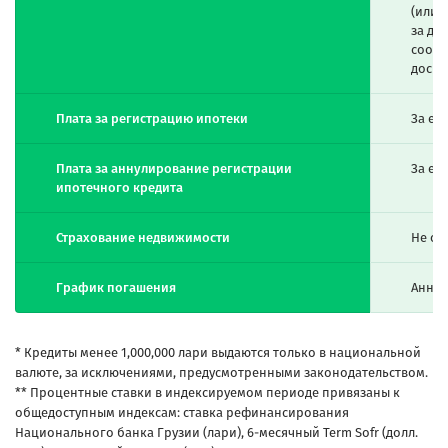
(или 
за до
соотв
досро
Плата за регистрацию ипотеки
За ед
Плата за аннулирование регистрации
За ед
ипотечного кредита
Страхование недвижимости
Не об
График погашения
Аннуи
* Кредиты менее 1,000,000 лари выдаются только в национальной
валюте, за исключениями, предусмотренными законодательством.
** Процентные ставки в индексируемом периоде привязаны к
общедоступным индексам: ставка рефинансирования
Национального банка Грузии (лари), 6-месячный Term Sofr (долл.