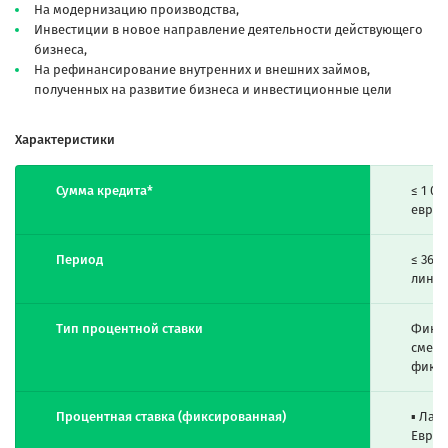
На модернизацию производства,
Инвестиции в новое направление деятельности действующего
бизнеса,
На рефинансирование внутренних и внешних займов,
полученных на развитие бизнеса и инвестиционные цели
Характеристики
Сумма кредита*
≤ 1 0
евро)
Период
≤ 36 
линия
Тип процентной ставки
Фикси
смеша
фикси
Процентная ставка (фиксированная)
▪ Лар
Евро 