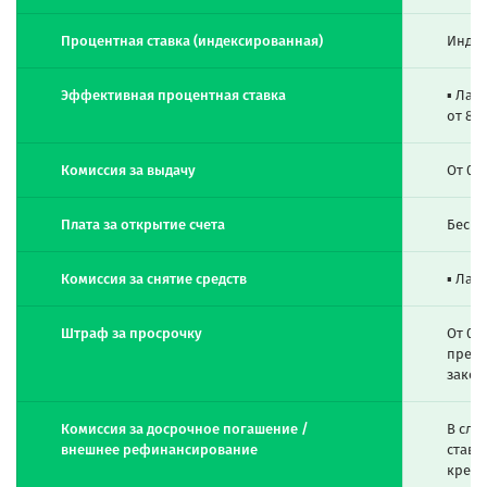
Процентная ставка (индексированная)
Индек
Эффективная процентная ставка
▪ Лари
от 8.
Комиссия за выдачу
От 0,
Плата за открытие счета
Беспл
Комиссия за снятие средств
▪ Лар
Штраф за просрочку
От 0,
прев
закон
Комиссия за досрочное погашение /
В слу
внешнее рефинансирование
ставк
креди